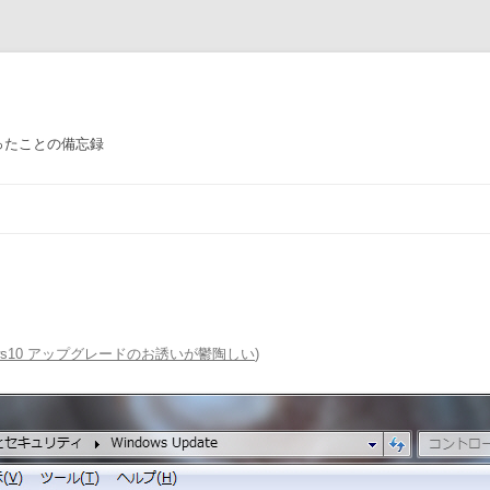
ったことの備忘録
コ
ン
テ
ン
ツ
へ
ス
キ
ッ
プ
dows10 アップグレードのお誘いが鬱陶しい
)