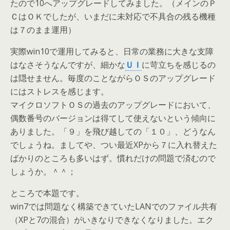
たので10へアップグレードしてみました。（メインのＰ
ＣはＯＫでしたが、いまだに未対応で不具合の残る機種
は７のまま運用）
実際win10で運用してみると、日常の業務に大きな支障
はなさそうなんですが、細かな
ＵＩ
に苛立ちを感じるの
は隠せません。毎度のことながらＯＳのアップグレード
にはストレスを感じます。
マイクロソフトＯＳの過去のアップグレードにおいて、
偶数番号のバージョンは得てして使えないという傾向に
ありました。「９」を飛び越しての「１０」、どうなん
でしょうね。ましてや、つい最近XPから７に入れ替えた
ばかりのところも多いはず。慣れだけの問題で済むので
しょうか。＾＾；
ところで本題です。
win7では問題なく構築できていたLANでのファイル共有
（XPと7の混合）がいきなりできなくなりました。エク