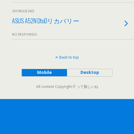
2015年6月24日
ASUS A52N DtoDリカバリー
NO RESPONSES
Back to top
Mobile
Desktop
All content Copyright IT って難しいね