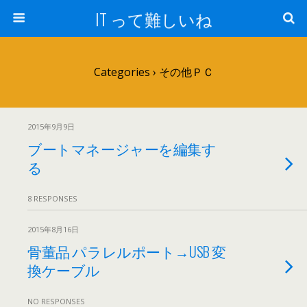
IT って難しいね
Categories ›
その他ＰＣ
2015年9月9日
ブートマネージャーを編集す
る
8 RESPONSES
2015年8月16日
骨董品 パラレルポート→USB 変
換ケーブル
NO RESPONSES